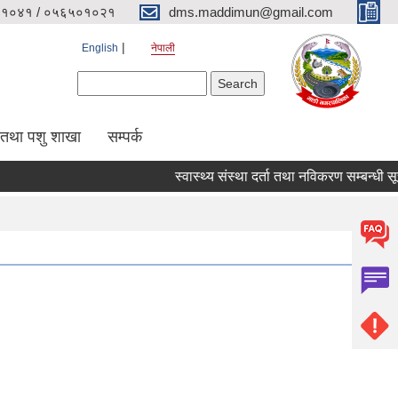
१०४१ / ०५६५०१०२१
dms.maddimun@gmail.com
English
नेपाली
Search form
Search
 तथा पशु शाखा
सम्पर्क
स्वास्थ्य संस्था दर्ता तथा नविकरण सम्बन्धी सूचना