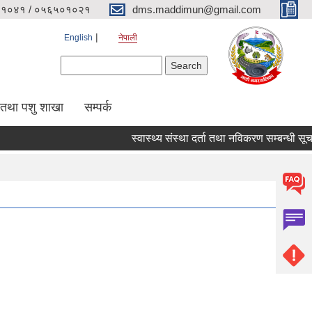
१०४१ / ०५६५०१०२१
dms.maddimun@gmail.com
English
नेपाली
Search form
Search
 तथा पशु शाखा
सम्पर्क
स्वास्थ्य संस्था दर्ता तथा नविकरण सम्बन्धी सूचना