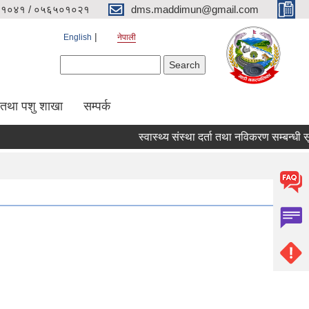
१०४१ / ०५६५०१०२१
dms.maddimun@gmail.com
English
नेपाली
Search form
Search
 तथा पशु शाखा
सम्पर्क
स्वास्थ्य संस्था दर्ता तथा नविकरण सम्बन्धी सूचना