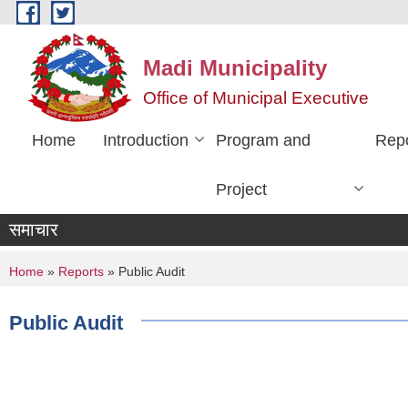
Skip to main content
Madi Municipality
Office of Municipal Executive
Home
Introduction
Program and
Rep
Project
समाचार
You are here
Home
»
Reports
» Public Audit
Public Audit