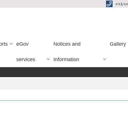
०५६५०
orts
eGov
Notices and
Gallery
services
Information