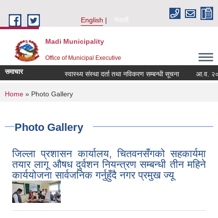
Skip to main content
English
नेपाली
Madi Municipality
Office of Municipal Executive
समाचार
स्वास्थ्य संस्था दर्ता तथा नविकरण सम्बन्धी सूचना
आ.व. २०८२/०८३
You are here
Home
» Photo Gallery
Photo Gallery
जिल्ला प्रशासन कार्यालय, चितवनसँगको सहकार्यमा
तयार लागू औषध दुर्वशन नियन्त्रण सम्बन्धी तीन महिने
कार्ययोजना सार्वजनिक गर्नुहुँदै नगर प्रमुख ज्यू