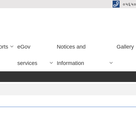
०५६५०
orts
eGov
Notices and
Gallery
services
Information